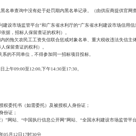
红黑名单查询中没有处于处罚期内黑名单记录。（由供应商提供官网
利建设市场监管平台”和广东省水利厅的“广东省水利建设市场信用信
审依据，招标人保留查证的权利）。
期内的拖欠农民工工资失信联合惩戒对象名单、重大税收违法失信主
标人保留查证的权利）。
理关系的不同单位，不得参加同一招标项目投标。
每日上午09:00至12:00,下午14:
3
0至17:
3
0
。
。
人授权委托书（如需委托）及被授权人身份证；
身份证；
庆）”网站、“中国执行信息公开网”网站、“全国水利建设市场监管平台
4年05月
12
日
17时30分