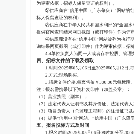
为评审依据，招标人保留查证的权利）。
②供应商在“信用中国（广东肇庆）”网站的
标人保留查证的权利）。
③供应商在中华人民共和国水利部的“全国水
提供官网查询结果网页截图（或打印件）作为评
④供应商没有在“信用中国”网站被列为执行
询结果网页截图（或打印件）作为评审依据，招
4.4单位负责人为同一人或者存在控股、管
四、招标文件的下载及领取
1.时间:2025年05月
06
日至
2025年05月
12
日
,
2.方式:现场购买。
3.招标文件价格:每套售价￥
300
.00元每标段
注：报名需携带以下资料复印件（加盖公章）：
（
1）营业执照（副本）；
（
2）法定代表人证明书及其身份证、法定代表
（
3）项目负责人（总监理工程师）的注册证书及
（
4）提供“信用中国”网站、“信用中国（广东肇
五、报名投标方式及时间
1.报名时间:2025年05月
06
日
09时00分至202