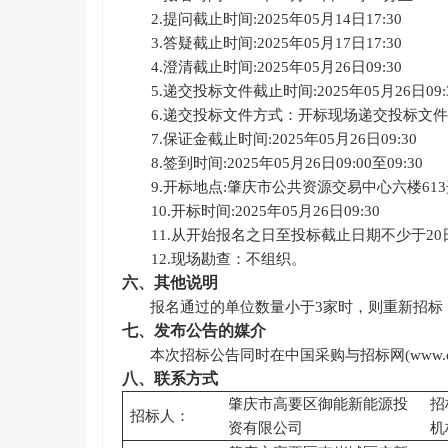
2.提问截止时间:2025年05月
1
4
日
17:30
3.答疑截止时间:2025年05月
17
日
17:30
4.澄清截止时间:2025年05月
2
6
日
09:30
5.递交投标文件截止时间:2025年05月
2
6
日
09:
6.递交投标文件方式：开标现场递交投标文
7.保证金截止时间:2025年05月
2
6
日
09:30
8.签到时间:2025年05月
2
6
日
09:00至09:30
9.开标
地点
:肇庆市公共资源交易中心
六
楼
613
10.开标时间:2025年05月
2
6
日
09:30
11.从开始报名之日至投标截止日期不少于20
12.现场勘查：不组织。
六、其他说明
报名通过的单位数量小于
3家时，则重新招标
七、发布公告的媒介
本次招标公告同时在
中国采购与招标网
(www.c
八、联系方式
肇庆市高要区御能新能源投
招
招标人：
资有限公司
机