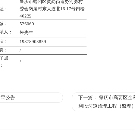
肇庆市端州区黄岗街道办河旁村
址：
委会岗尾村东大道北
16.17号四楼
402室
编：
526060
系人：
朱
先生
话：
19878903859
真：
/
子邮
/
：
结果公告
下一篇：
肇庆市高要区金
利段河道治理工程（监理）