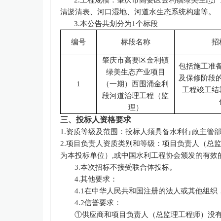
2.工程规模：
肇庆市高要区金利镇绿美生态产
清淤清表、河口湿地、河道水生态系统构建等。
3.本公告共划分为1个标段
编号
标段名称
招
肇庆市高要区金利镇
包括施工准
绿美生态产业项目
及保修阶段
1
（一期）西围涌金利
工程竣工结
段河道治理工程（监
理）
三、投标人资格要求
1.资质等级及范围：
投标人
须具备水利行政主管
2.项目负责人资质类别和等级：
项目负责人（总
为本投标单位）
,或中国水利工程协会颁发的有
3.本次招标不接受联合体投标。
4.其他要求：
4.1在中华人民共和国注册的法人或其他组
4.2信誉要求：
①供应商和项目负责人（总监理工程师）没有