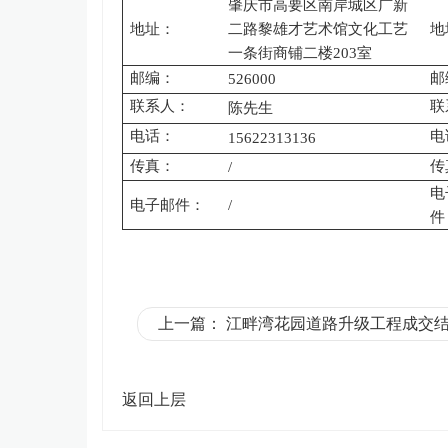
肇庆市高要区南岸城区广新
地址：
二路黎雄才艺术馆文化工艺
地
一条街商铺二楼
203室
邮编：
邮
526000
联系人：
联
陈
先生
电话：
电
15622313136
传真：
传
/
电
电子邮件：
/
件
上一篇：
江畔湾花园道路升级工程成交
返回上层